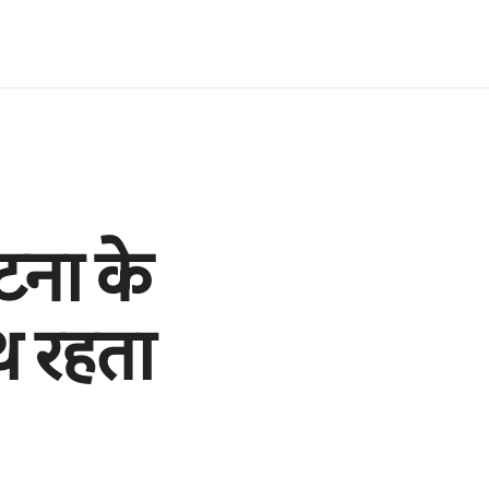
टना के
थ रहता