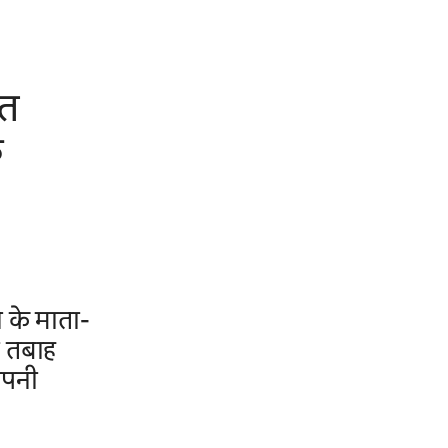
ात
क
 के माता-
ो तबाह
अपनी