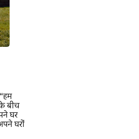
 “हम
के बीच
अपने घर
पने घरों