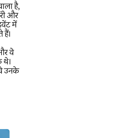
वाला है,
लॉरी और
ंट में
हैं।
और वे
 थे।
वे उनके