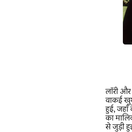
लॉरी और 
वाकई खुश
हुई, जहाँ
का मालिक
से जुड़ी ह