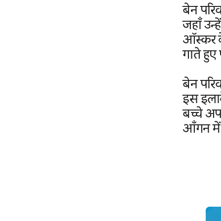
बेन परिव
जहाँ उन्
ऑस्कर के
गाते हुए
बेन परि
इस इलाके
बच्चे अ
आँगन मे