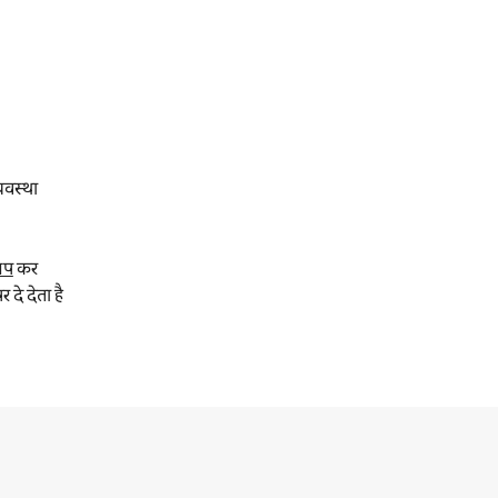
यवस्था
अप
कर
दे देता है