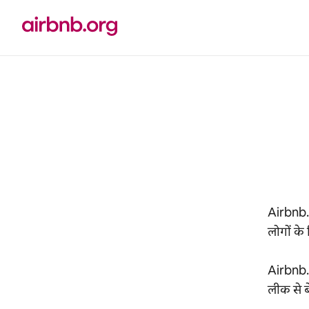
इसे
छोड़कर
सीधा
कॉन्टेंट
पर
जाएँ
Airbnb.o
लोगों के
Airbnb.
लीक से ब